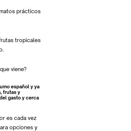
rmatos prácticos
frutas tropicales
o.
 que viene?
sumo español y ya
 frutas y
del gasto y cerca
or es cada vez
para opciones y