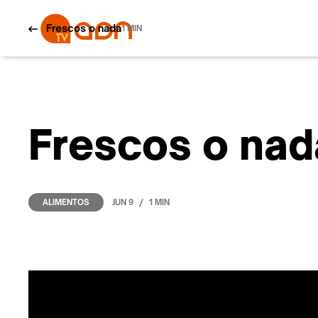
Frescos o nada
1 MIN
Frescos o nad
/
JUN 9
1 MIN
ALIMENTOS