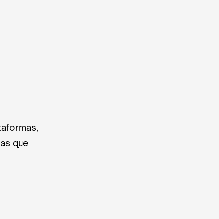
taformas,
nas que