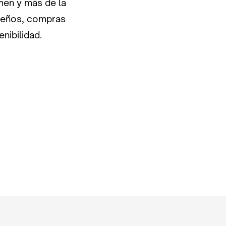
men y más de la
ueños, compras
nibilidad.