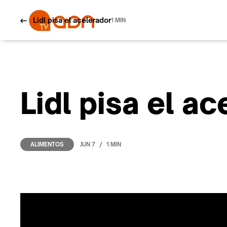
Lidl pisa el acelerador
1 MIN
Lidl pisa el a
/
JUN 7
1 MIN
ALIMENTOS