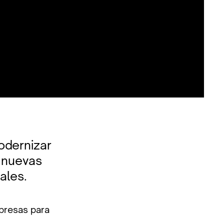
odernizar
 nuevas
ales.
presas para