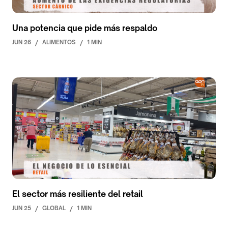
Una potencia que pide más respaldo
JUN 26
/
ALIMENTOS
/
1 MIN
El sector más resiliente del retail
JUN 25
/
GLOBAL
/
1 MIN