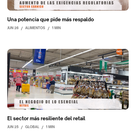
Una potencia que pide más respaldo
JUN 26
/
ALIMENTOS
/
1 MIN
El sector más resiliente del retail
JUN 25
/
GLOBAL
/
1 MIN