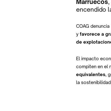
Marruecos
,
encendido l
COAG denuncia 
y
favorece a g
de explotacione
El impacto econ
compiten en el
equivalentes
, 
la sostenibilid