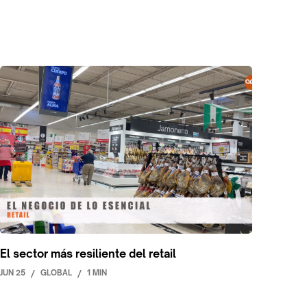
El sector más resiliente del retail
JUN 25
/
GLOBAL
/
1 MIN