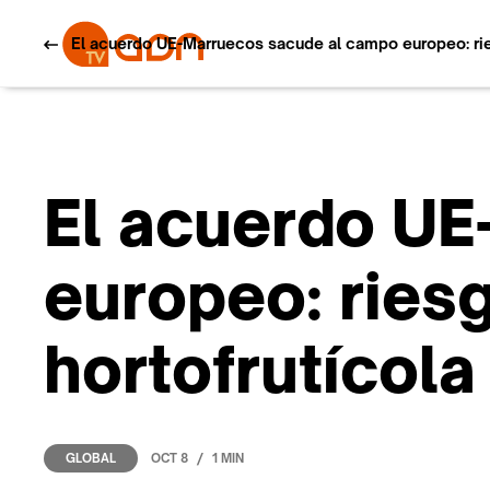
El acuerdo UE-Marruecos sacude al campo europeo: riesg
El acuerdo UE
europeo: riesg
hortofrutícola
/
OCT 8
1 MIN
GLOBAL