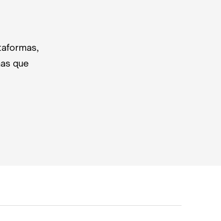
taformas,
nas que