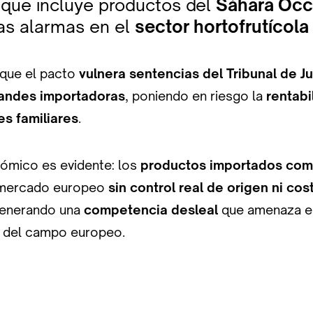
 que incluye productos del
Sáhara Occ
as alarmas en el
sector hortofrutícol
que el pacto
vulnera sentencias del Tribunal de Ju
randes importadoras
, poniendo en riesgo la
rentabi
s familiares
.
ómico es evidente: los
productos importados com
 mercado europeo
sin control real de origen ni cos
generando una
competencia desleal
que amenaza el 
ad del campo europeo.