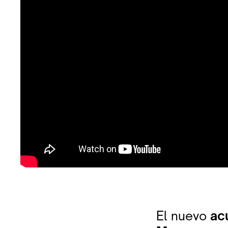
El nuevo
ac