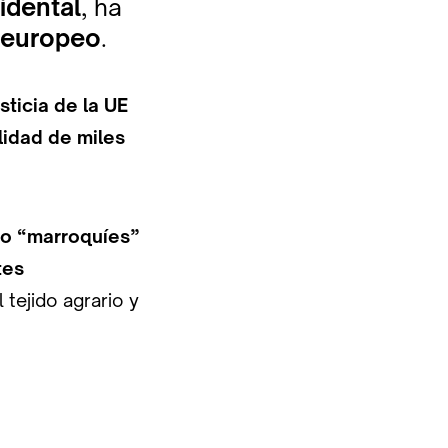
idental
, ha
a europeo
.
sticia de la UE
lidad de miles
o “marroquíes”
tes
tejido agrario y