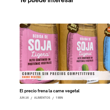
Te puede interesar
El precio frena la carne vegetal
JUN 26
/
ALIMENTOS
/
1 MIN