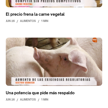
El precio frena la carne vegetal
JUN 26
/
ALIMENTOS
/
1 MIN
Una potencia que pide más respaldo
JUN 26
/
ALIMENTOS
/
1 MIN