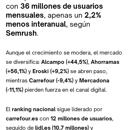
con
36 millones de usuarios
mensuales
, apenas un
2,2%
menos interanual
, según
Semrush
.
Aunque el crecimiento se modera, el mercado
se diversifica:
Alcampo (+44,5%)
,
Ahorramas
(+56,1%)
y
Eroski (+9,2%)
se abren paso,
mientras
Carrefour (-9,4%)
y
Mercadona
(-11,1%)
pierden fuerza en el canal digital.
El
ranking nacional
sigue liderado por
carrefour.es
con
12 millones de usuarios
,
seguido de
lidl.es
(10,7 millones)
y