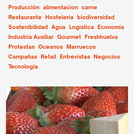
Producción
alimentacion
carne
Restaurante
Hosteleria
biodiversidad
Sostenibilidad
Agua
Logistica
Economía
Industria Auxiliar
Gourmet
Freshhuelva
Protestas
Oceanos
Marruecos
Campañas
Retail
Entrevistas
Negocios
Tecnología