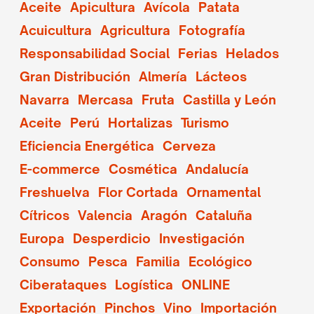
Aceite
Apicultura
Avícola
Patata
Acuicultura
Agricultura
Fotografía
Responsabilidad Social
Ferias
Helados
Gran Distribución
Almería
Lácteos
Navarra
Mercasa
Fruta
Castilla y León
Aceite
Perú
Hortalizas
Turismo
Eficiencia Energética
Cerveza
E-commerce
Cosmética
Andalucía
Freshuelva
Flor Cortada
Ornamental
Cítricos
Valencia
Aragón
Cataluña
Europa
Desperdicio
Investigación
Consumo
Pesca
Familia
Ecológico
Ciberataques
Logística
ONLINE
Exportación
Pinchos
Vino
Importación