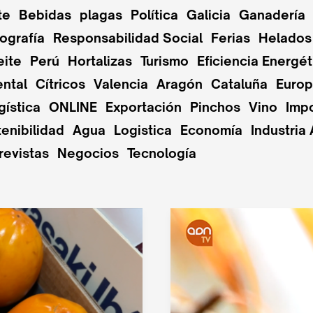
te
Bebidas
plagas
Política
Galicia
Ganadería
ografía
Responsabilidad Social
Ferias
Helados
eite
Perú
Hortalizas
Turismo
Eficiencia Energét
ntal
Cítricos
Valencia
Aragón
Cataluña
Euro
gística
ONLINE
Exportación
Pinchos
Vino
Imp
enibilidad
Agua
Logistica
Economía
Industria 
revistas
Negocios
Tecnología