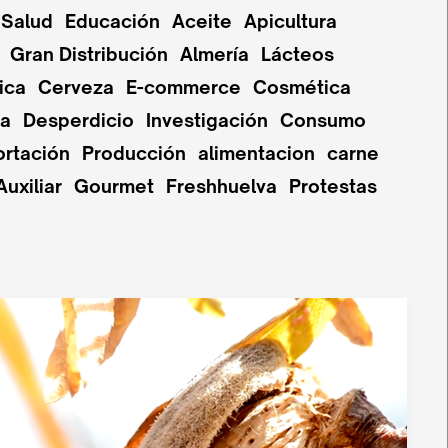
Salud
Educación
Aceite
Apicultura
Gran Distribución
Almería
Lácteos
ica
Cerveza
E-commerce
Cosmética
pa
Desperdicio
Investigación
Consumo
ortación
Producción
alimentacion
carne
Auxiliar
Gourmet
Freshhuelva
Protestas