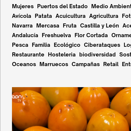
Mujeres
Puertos del Estado
Medio Ambien
Avícola
Patata
Acuicultura
Agricultura
Fot
Navarra
Mercasa
Fruta
Castilla y León
Ac
Andalucía
Freshuelva
Flor Cortada
Orname
Pesca
Familia
Ecológico
Ciberataques
Lo
Restaurante
Hosteleria
biodiversidad
Sost
Oceanos
Marruecos
Campañas
Retail
Ent