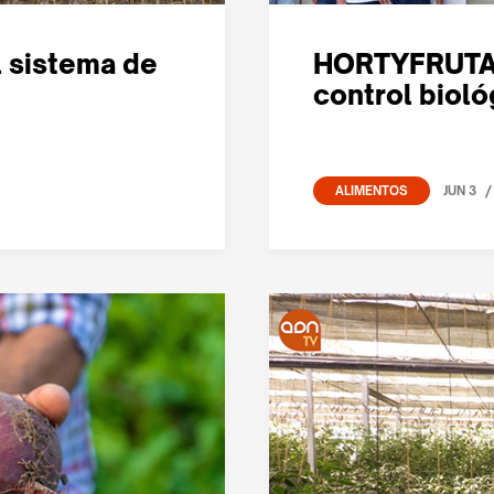
l sistema de
HORTYFRUTA r
control bioló
/
JUN 3
ALIMENTOS