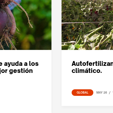
e ayuda a los
Autofertiliza
jor gestión
climático.
/
MAY 26
GLOBAL