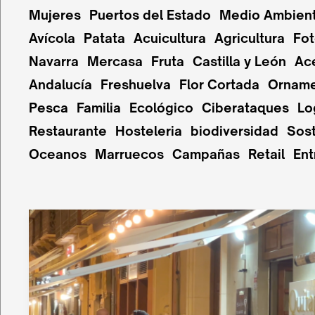
Mujeres
Puertos del Estado
Medio Ambien
Avícola
Patata
Acuicultura
Agricultura
Fot
Navarra
Mercasa
Fruta
Castilla y León
Ac
Andalucía
Freshuelva
Flor Cortada
Orname
Pesca
Familia
Ecológico
Ciberataques
Lo
Restaurante
Hosteleria
biodiversidad
Sost
Oceanos
Marruecos
Campañas
Retail
Ent