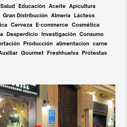
Salud
Educación
Aceite
Apicultura
Gran Distribución
Almería
Lácteos
ica
Cerveza
E-commerce
Cosmética
pa
Desperdicio
Investigación
Consumo
ortación
Producción
alimentacion
carne
Auxiliar
Gourmet
Freshhuelva
Protestas