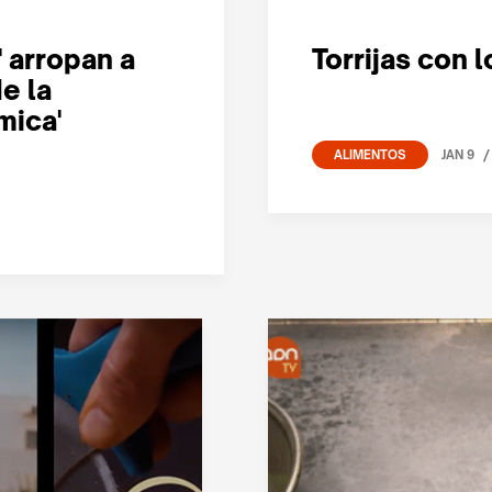
' arropan a
Torrijas con 
e la
mica'
/
JAN 9
ALIMENTOS