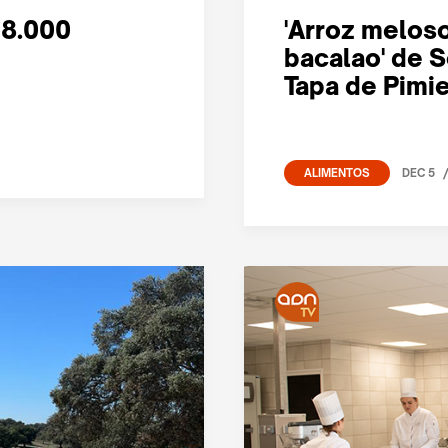
18.000
'Arroz meloso
bacalao' de S
Tapa de Pimie
DEC 5
ALIMENTOS