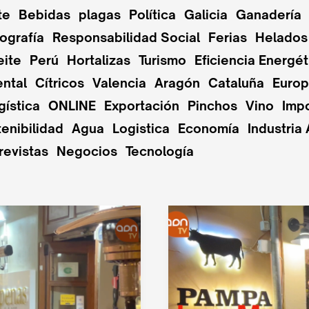
te
Bebidas
plagas
Política
Galicia
Ganadería
ografía
Responsabilidad Social
Ferias
Helados
eite
Perú
Hortalizas
Turismo
Eficiencia Energét
ntal
Cítricos
Valencia
Aragón
Cataluña
Euro
gística
ONLINE
Exportación
Pinchos
Vino
Imp
enibilidad
Agua
Logistica
Economía
Industria 
revistas
Negocios
Tecnología