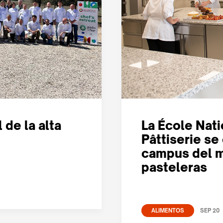
 de la alta
La École Nat
Pâttiserie se
campus del m
pasteleras
SEP 20
ALIMENTOS