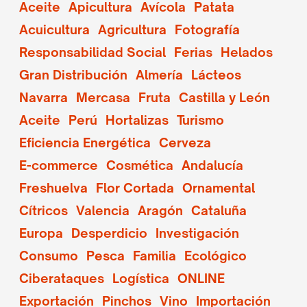
Aceite
Apicultura
Avícola
Patata
Acuicultura
Agricultura
Fotografía
Responsabilidad Social
Ferias
Helados
Gran Distribución
Almería
Lácteos
Navarra
Mercasa
Fruta
Castilla y León
Aceite
Perú
Hortalizas
Turismo
Eficiencia Energética
Cerveza
E-commerce
Cosmética
Andalucía
Freshuelva
Flor Cortada
Ornamental
Cítricos
Valencia
Aragón
Cataluña
Europa
Desperdicio
Investigación
Consumo
Pesca
Familia
Ecológico
Ciberataques
Logística
ONLINE
Exportación
Pinchos
Vino
Importación