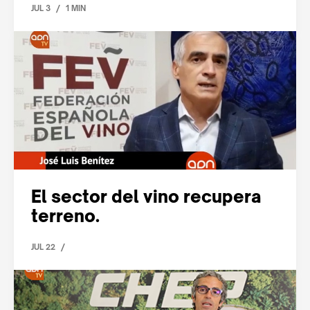
/
JUL 3
1 MIN
El sector del vino recupera
terreno.
/
JUL 22