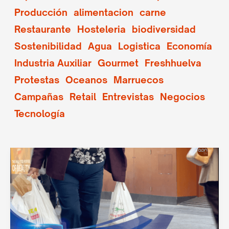
Producción
alimentacion
carne
Restaurante
Hosteleria
biodiversidad
Sostenibilidad
Agua
Logistica
Economía
Industria Auxiliar
Gourmet
Freshhuelva
Protestas
Oceanos
Marruecos
Campañas
Retail
Entrevistas
Negocios
Tecnología