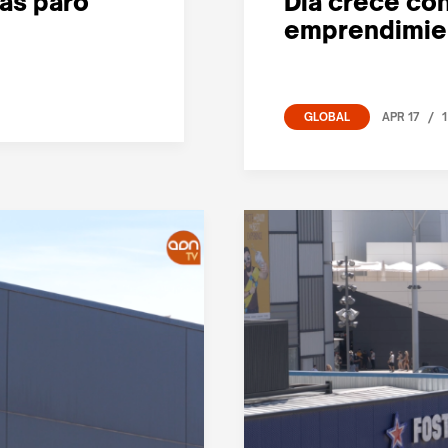
ás paro
Dia crece con
emprendimie
/
APR 17
1
GLOBAL