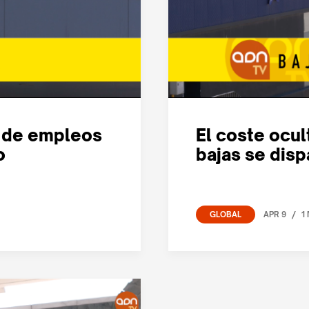
s de empleos
El coste ocul
o
bajas se dis
/
APR 9
1
GLOBAL