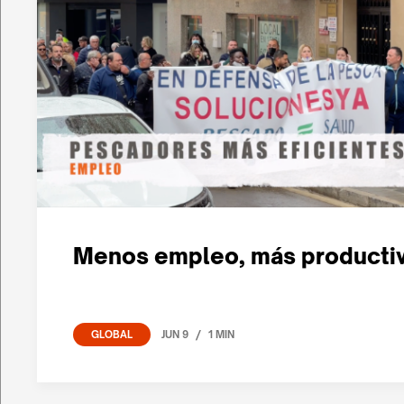
Menos empleo, más producti
/
JUN 9
1 MIN
GLOBAL