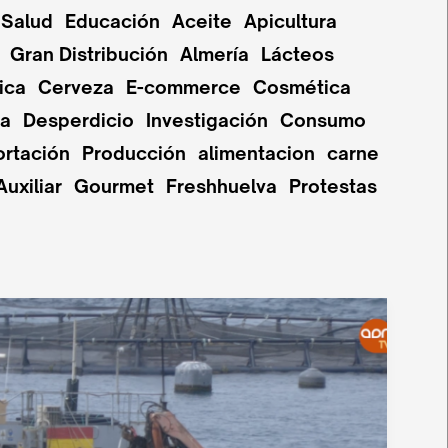
Salud
Educación
Aceite
Apicultura
Gran Distribución
Almería
Lácteos
ica
Cerveza
E-commerce
Cosmética
pa
Desperdicio
Investigación
Consumo
ortación
Producción
alimentacion
carne
Auxiliar
Gourmet
Freshhuelva
Protestas