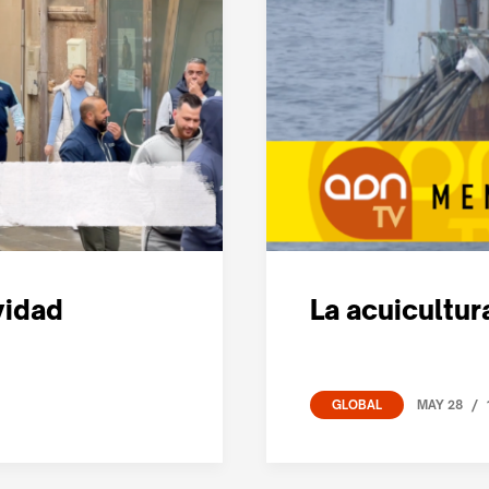
vidad
La acuicultu
/
MAY 28
GLOBAL