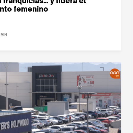
 franquicias… y lidera el
nto femenino
 MIN