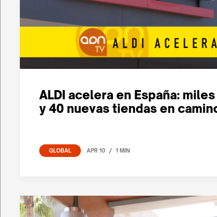
ALDI acelera en España: mile
y 40 nuevas tiendas en camin
/
APR 10
1 MIN
GLOBAL