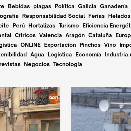
te
Bebidas
plagas
Política
Galicia
Ganadería
ografía
Responsabilidad Social
Ferias
Helados
eite
Perú
Hortalizas
Turismo
Eficiencia Energét
ntal
Cítricos
Valencia
Aragón
Cataluña
Euro
gística
ONLINE
Exportación
Pinchos
Vino
Imp
enibilidad
Agua
Logistica
Economía
Industria 
revistas
Negocios
Tecnología