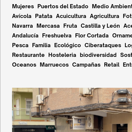
Mujeres
Puertos del Estado
Medio Ambien
Avícola
Patata
Acuicultura
Agricultura
Fot
Navarra
Mercasa
Fruta
Castilla y León
Ac
Andalucía
Freshuelva
Flor Cortada
Orname
Pesca
Familia
Ecológico
Ciberataques
Lo
Restaurante
Hosteleria
biodiversidad
Sost
Oceanos
Marruecos
Campañas
Retail
Ent