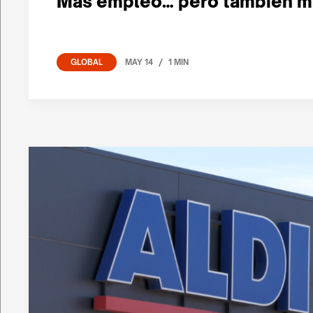
Más empleo… pero también m
/
MAY 14
1 MIN
GLOBAL