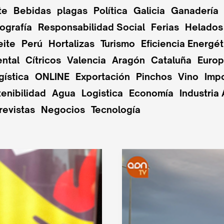
te
Bebidas
plagas
Política
Galicia
Ganadería
ografía
Responsabilidad Social
Ferias
Helados
eite
Perú
Hortalizas
Turismo
Eficiencia Energét
ntal
Cítricos
Valencia
Aragón
Cataluña
Euro
gística
ONLINE
Exportación
Pinchos
Vino
Imp
enibilidad
Agua
Logistica
Economía
Industria 
revistas
Negocios
Tecnología