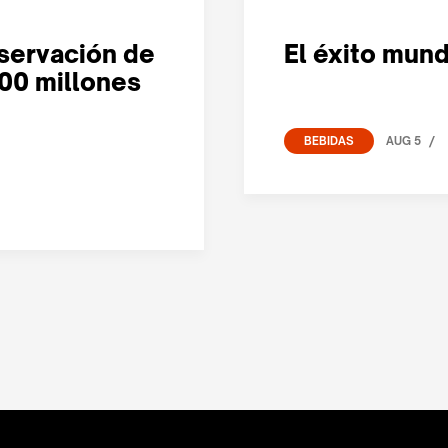
nservación de
El éxito mund
000 millones
/
AUG 5
BEBIDAS